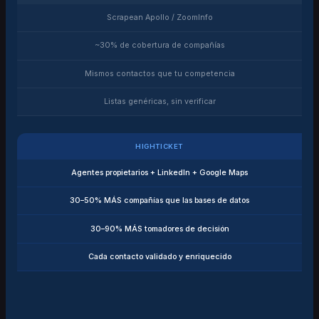
Scrapean Apollo / ZoomInfo
~30% de cobertura de compañías
Mismos contactos que tu competencia
Listas genéricas, sin verificar
HIGHTICKET
Agentes propietarios + LinkedIn + Google Maps
30–50% MÁS compañías que las bases de datos
30–90% MÁS tomadores de decisión
Cada contacto validado y enriquecido